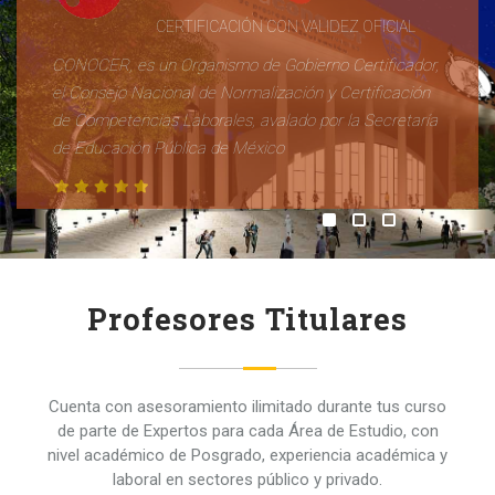
CERTIFICACIÓN CON VALIDEZ OFICIAL
CONOCER, es un Organismo de Gobierno Certificador,
el Consejo Nacional de Normalización y Certificación
de Competencias Laborales, avalado por la Secretaría
de Educación Pública de México
Profesores Titulares
Cuenta con asesoramiento ilimitado durante tus curso
de parte de Expertos para cada Área de Estudio, con
nivel académico de Posgrado, experiencia académica y
laboral en sectores público y privado.