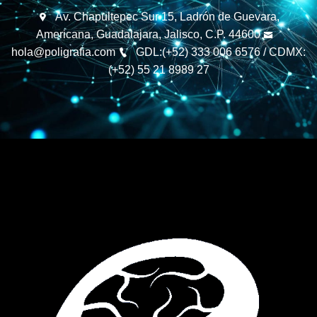
Av. Chapultepec Sur 15, Ladrón de Guevara,
Americana, Guadalajara, Jalisco, C.P. 44600
hola@poligrafia.com
GDL:(+52) 333 006 6576 / CDMX:
(+52) 55 21 8989 27